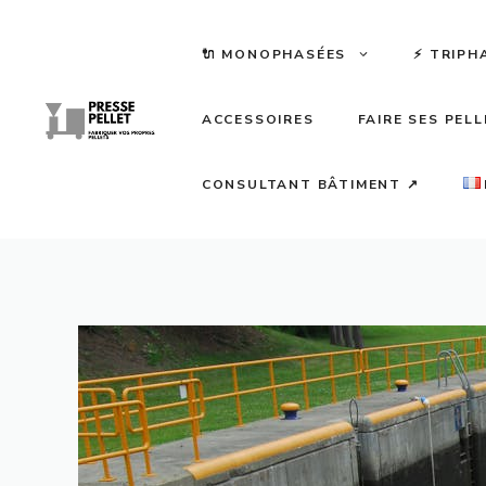
Aller
au
🔌 MONOPHASÉES
⚡️ TRIPH
contenu
ACCESSOIRES
FAIRE SES PEL
CONSULTANT BÂTIMENT ↗