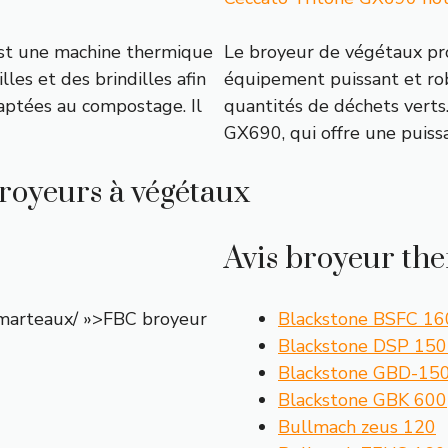
st une machine thermique
Le broyeur de végétaux pr
es et des brindilles afin
équipement puissant et rob
aptées au compostage. Il
quantités de déchets verts
GX690, qui offre une puis
broyeurs à végétaux
Avis broyeur th
marteaux/ »>FBC broyeur
Blackstone BSFC 1
Blackstone DSP 150
Blackstone GBD-15
Blackstone GBK 600
Bullmach zeus 120