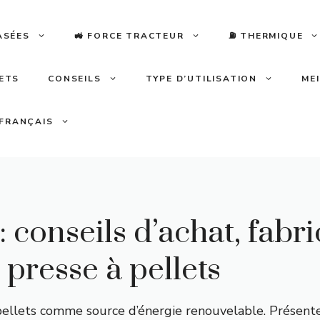
ASÉES
🚜 FORCE TRACTEUR
⛽️ THERMIQUE
LETS
CONSEILS
TYPE D’UTILISATION
ME
FRANÇAIS
 conseils d’achat, fabri
 presse à pellets
e pellets comme source d’énergie renouvelable. Présen