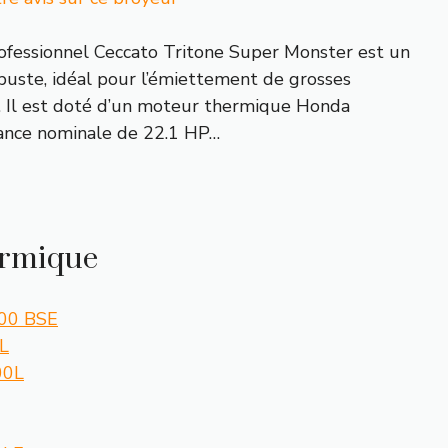
ofessionnel Ceccato Tritone Super Monster est un
uste, idéal pour l’émiettement de grosses
. Il est doté d’un moteur thermique Honda
sance nominale de 22.1 HP…
ermique
600 BSE
L
00L