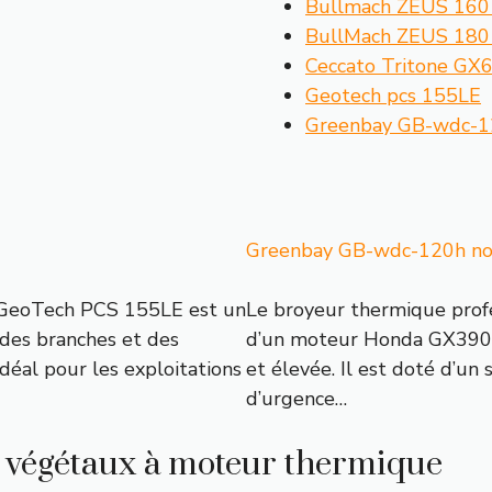
Bullmach ZEUS 160
BullMach ZEUS 180
Ceccato Tritone GX
Geotech pcs 155LE
Greenbay GB-wdc-1
Greenbay GB-wdc-120h notr
l GeoTech PCS 155LE est un
Le broyeur thermique pro
des branches et des
d’un moteur Honda GX390 de
déal pour les exploitations
et élevée. Il est doté d’un
d’urgence…
 végétaux à moteur thermique