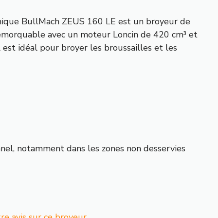
mique BullMach ZEUS 160 LE est un broyeur de
emorquable avec un moteur Loncin de 420 cm³ et
 est idéal pour broyer les broussailles et les
nnel, notamment dans les zones non desservies
e avis sur ce broyeur