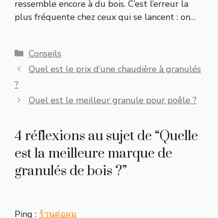
ressemble encore à du bois. C’est l’erreur la
plus fréquente chez ceux qui se lancent : on…
Catégories
Conseils
Quel est le prix d’une chaudière à granulés
?
Quel est le meilleur granule pour poêle ?
4 réflexions au sujet de “Quelle
est la meilleure marque de
granulés de bois ?”
Ping :
ร้านต่อผม