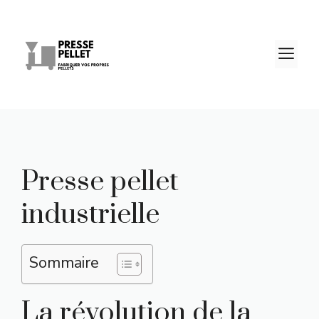
Aller
au
contenu
M
Presse pellet
industrielle
Sommaire
La révolution de la