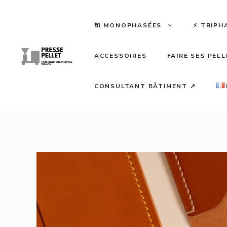
Aller
au
🔌 MONOPHASÉES
⚡️ TRIPH
contenu
ACCESSOIRES
FAIRE SES PEL
CONSULTANT BÂTIMENT ↗