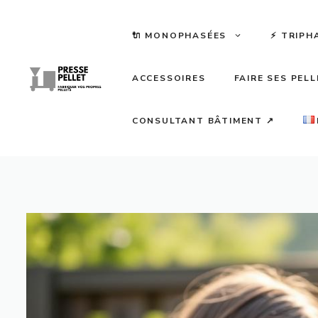
Aller
au
🔌 MONOPHASÉES
⚡️ TRIPH
contenu
ACCESSOIRES
FAIRE SES PEL
CONSULTANT BÂTIMENT ↗