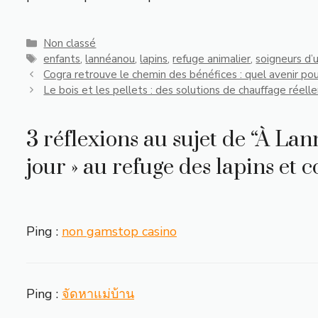
Catégories
Non classé
Étiquettes
enfants
,
lannéanou
,
lapins
,
refuge animalier
,
soigneurs d’u
Cogra retrouve le chemin des bénéfices : quel avenir pour
Le bois et les pellets : des solutions de chauffage réel
3 réflexions au sujet de “À Lan
jour » au refuge des lapins et 
Ping :
non gamstop casino
Ping :
จัดหาแม่บ้าน