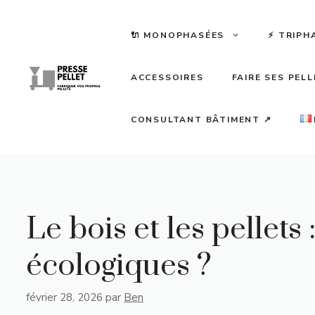
Aller
au
🔌 MONOPHASÉES
⚡️ TRIPH
contenu
ACCESSOIRES
FAIRE SES PEL
CONSULTANT BÂTIMENT ↗
Le bois et les pellets
écologiques ?
février 28, 2026
par
Ben