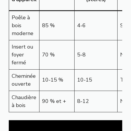
(N
Poêle à
bois
85 %
4-6
Sud
moderne
Insert ou
foyer
70 %
5-8
Nor
fermé
Cheminée
10-15 %
10-15
Tout
ouverte
Chaudière
90 % et +
8-12
Nor
à bois