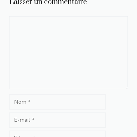
Laisser un commentaire
Commentaire
Nom
E-
mail
Site