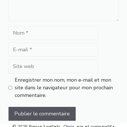
Nom
E-
mail
Site
web
Enregistrer mon nom, mon e-mail et mon
site dans le navigateur pour mon prochain
commentaire.
© 2025 Presse à pellets : Choix, avis et comparatif •