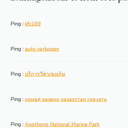
Ping :
kfc169
Ping :
auto verkopen
Ping :
บริการวีซ่าเชงเก้น
Ping :
номад казино казахстан скачать
Ping :
Angthong National Marine Park