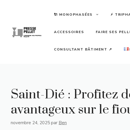
Aller
au
🔌 MONOPHASÉES
⚡️ TRIPH
contenu
ACCESSOIRES
FAIRE SES PEL
CONSULTANT BÂTIMENT ↗
Saint-Dié : Profitez
avantageux sur le fiou
novembre 24, 2025
par
Ben