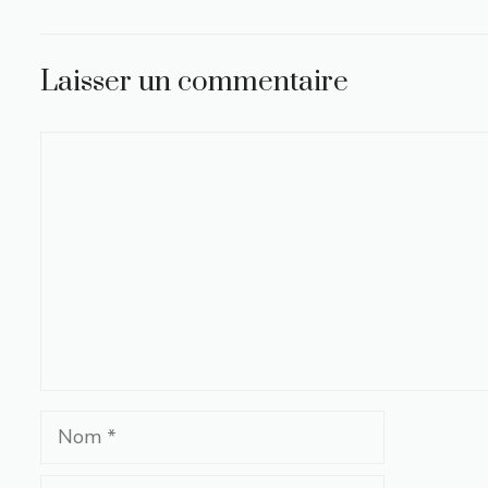
Laisser un commentaire
Commentaire
Nom
E-