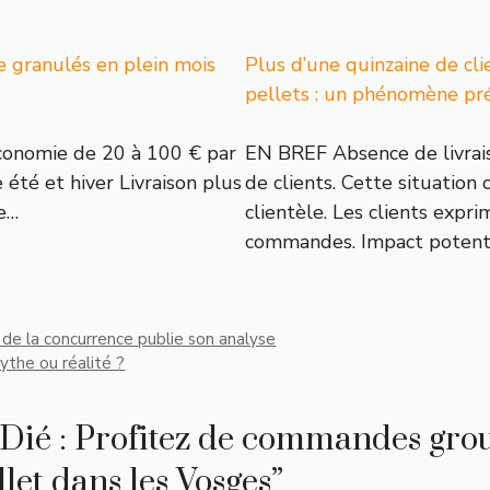
e granulés en plein mois
Plus d’une quinzaine de cli
pellets : un phénomène pr
conomie de 20 à 100 € par
EN BREF Absence de livrais
été et hiver Livraison plus
de clients. Cette situatio
de…
clientèle. Les clients expr
commandes. Impact potentiel
té de la concurrence publie son analyse
ythe ou réalité ?
t-Dié : Profitez de commandes gro
llet dans les Vosges”