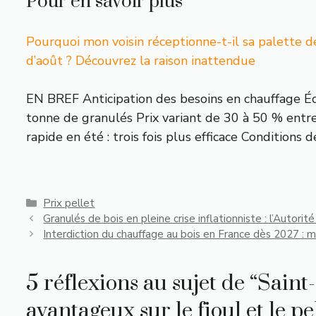
Pour en savoir plus
Pourquoi mon voisin réceptionne-t-il sa palette d
d’août ? Découvrez la raison inattendue
EN BREF Anticipation des besoins en chauffage É
tonne de granulés Prix variant de 30 à 50 % entre 
rapide en été : trois fois plus efficace Conditions 
Catégories
Prix pellet
Granulés de bois en pleine crise inflationniste : l’Autori
Interdiction du chauffage au bois en France dès 2027 : m
5 réflexions au sujet de “Sain
avantageux sur le fioul et le pe