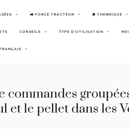
ASÉES
🚜 FORCE TRACTEUR
⛽️ THERMIQUE
LETS
CONSEILS
TYPE D’UTILISATION
ME
FRANÇAIS
 de commandes groupées
l et le pellet dans les 