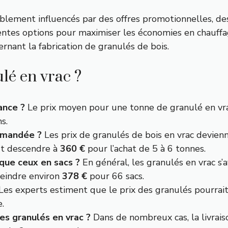
blement influencés par des offres promotionnelles, des 
férentes options pour maximiser les économies en chauffa
rnant la fabrication de granulés de bois.
ulé en vrac ?
ance ?
Le prix moyen pour une tonne de granulé en vr
s.
mmandée ?
Les prix de granulés de bois en vrac devien
ut descendre à
360 €
pour l’achat de 5 à 6 tonnes.
que ceux en sacs ?
En général, les granulés en vrac s
teindre environ
378 €
pour 66 sacs.
Les experts estiment que le prix des granulés pourrai
.
 des granulés en vrac ?
Dans de nombreux cas, la livraiso