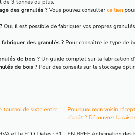
de 3 tonnes ou plus.
kage des granulés ?
Vous pouvez consulter
ce lien
pour
?
Oui, il est possible de fabriquer vos propres granulés
fabriquer des granulés ?
Pour connaître le type de boi
anulés de bois ?
Un guide complet sur la fabrication d
ulés de bois ?
Pour des conseils sur le stockage opti
e tournoi de sixte entre
Pourquoi mon voisin récept
d’août ? Découvrez la rais
HVA et le FCQ. Dates : 31
EN BREF Anticipation des 