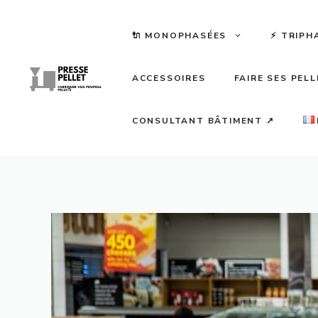
Aller
au
🔌 MONOPHASÉES
⚡️ TRIPH
contenu
ACCESSOIRES
FAIRE SES PEL
CONSULTANT BÂTIMENT ↗