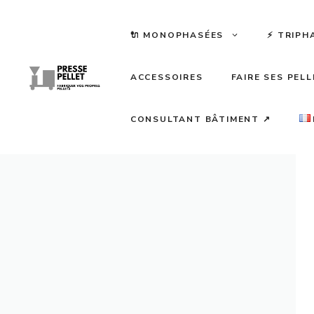
Aller
au
🔌 MONOPHASÉES
⚡️ TRIPH
contenu
ACCESSOIRES
FAIRE SES PEL
CONSULTANT BÂTIMENT ↗