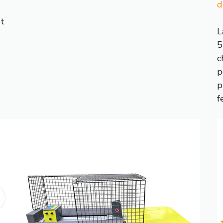
d
st
L
5
c
p
p
f