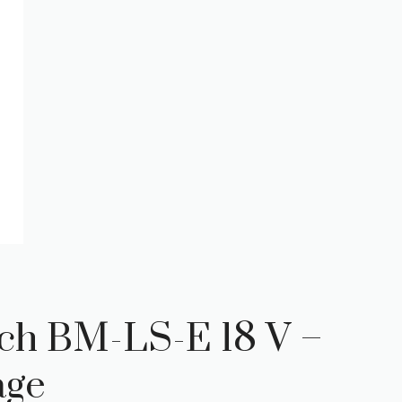
ach BM-LS-E 18 V –
age