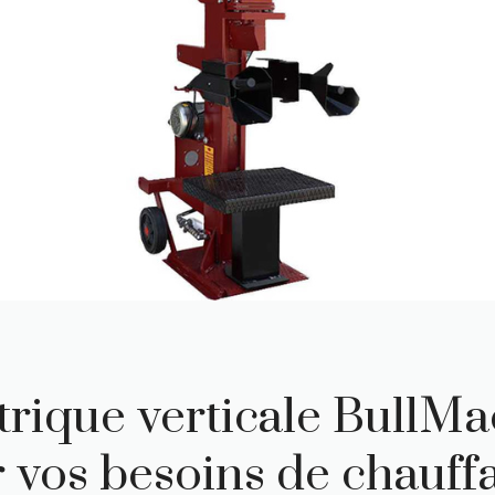
trique verticale BullM
 vos besoins de chauff