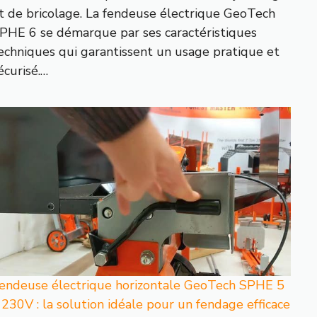
t de bricolage. La fendeuse électrique GeoTech
PHE 6 se démarque par ses caractéristiques
echniques qui garantissent un usage pratique et
écurisé.…
endeuse électrique horizontale GeoTech SPHE 5
 230V : la solution idéale pour un fendage efficace