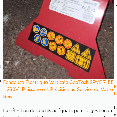
t
ce
Fendeuse Électrique Verticale GeoTech SPVE 7-55
F
– 230V : Puissance et Précision au Service de Votre
h
Bois
L
La sélection des outils adéquats pour la gestion du
e