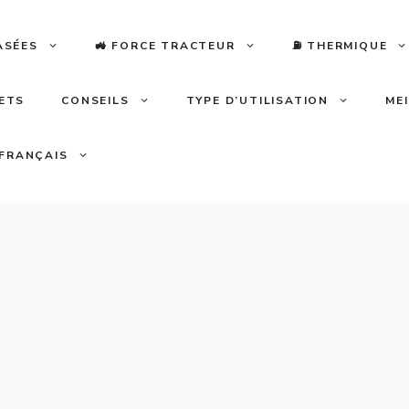
ASÉES
🚜 FORCE TRACTEUR
⛽️ THERMIQUE
LETS
CONSEILS
TYPE D’UTILISATION
ME
FRANÇAIS