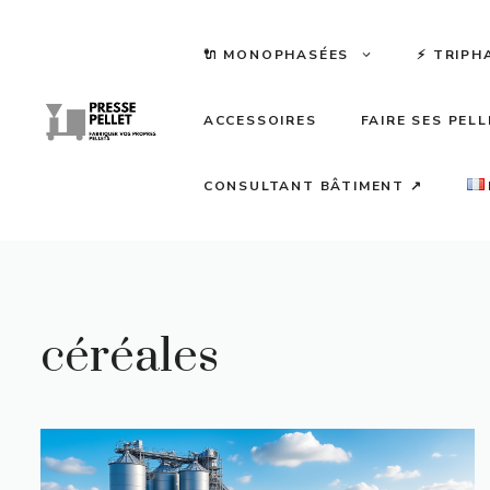
Aller
au
🔌 MONOPHASÉES
⚡️ TRIPH
contenu
ACCESSOIRES
FAIRE SES PEL
CONSULTANT BÂTIMENT ↗
céréales