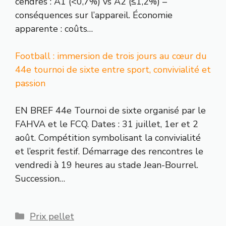
cendres : A1 (<0,7%) vs A2 (≤1,2%) –
conséquences sur l’appareil. Économie
apparente : coûts…
Football : immersion de trois jours au cœur du
44e tournoi de sixte entre sport, convivialité et
passion
EN BREF 44e Tournoi de sixte organisé par le
FAHVA et le FCQ. Dates : 31 juillet, 1er et 2
août. Compétition symbolisant la convivialité
et l’esprit festif. Démarrage des rencontres le
vendredi à 19 heures au stade Jean-Bourrel.
Succession…
Catégories
Prix pellet