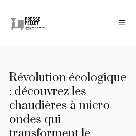
Aller
au
contenu
M
Révolution écologique
: découvrez les
chaudières à micro-
ondes qui
transforment le