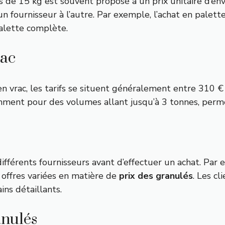
de 15 kg est souvent proposé à un prix unitaire d’envi
n fournisseur à l’autre. Par exemple, l’achat en palett
alette complète.
rac
n vrac, les tarifs se situent généralement entre 310 € 
mment pour des volumes allant jusqu’à 3 tonnes, perme
 différents fournisseurs avant d’effectuer un achat. P
offres variées en matière de
prix des granulés
. Les c
ins détaillants.
anulés