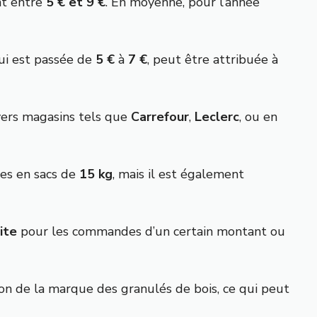
nt entre
5 € et 9 €
. En moyenne, pour l’année
ui est passée de
5 €
à
7 €
, peut être attribuée à
vers magasins tels que
Carrefour
,
Leclerc
, ou en
es en sacs de
15 kg
, mais il est également
ite
pour les commandes d’un certain montant ou
ion de la marque des granulés de bois, ce qui peut