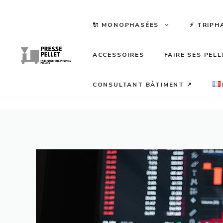
Aller
au
🔌 MONOPHASÉES
⚡️ TRIPH
contenu
ACCESSOIRES
FAIRE SES PEL
CONSULTANT BÂTIMENT ↗