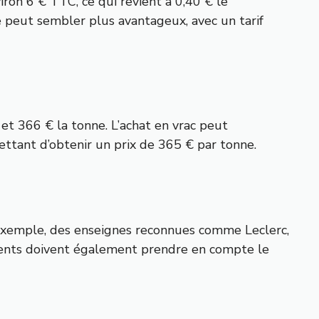
ron 6 € TTC, ce qui revient à 0,40 € le
e peut sembler plus avantageux, avec un tarif
et 366 € la tonne. L’achat en vrac peut
ttant d’obtenir un prix de 365 € par tonne.
ar exemple, des enseignes reconnues comme Leclerc,
lients doivent également prendre en compte le