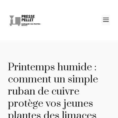
Aller
au
contenu
M
Printemps humide :
comment un simple
ruban de cuivre
protège vos jeunes
plantes des limaces