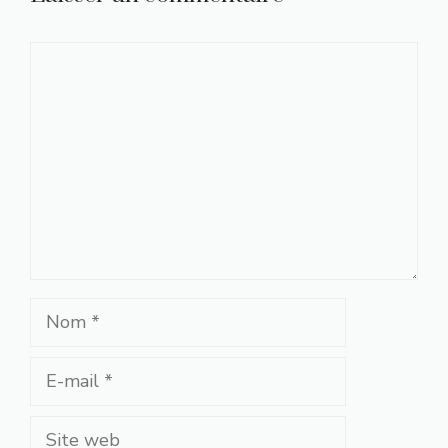
Commentaire
Nom
E-
mail
Site