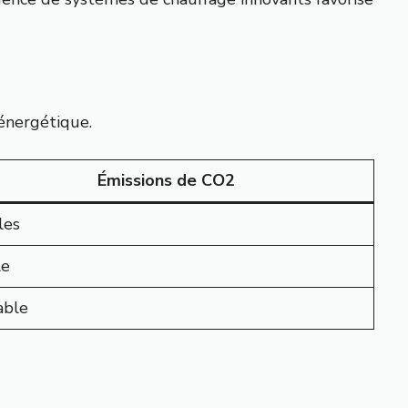
énergétique.
Émissions de CO2
les
le
able