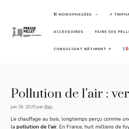
Aller
au
🔌 MONOPHASÉES
⚡️ TRIPH
contenu
ACCESSOIRES
FAIRE SES PEL
CONSULTANT BÂTIMENT ↗
Pollution de l’air : v
juin 26, 2025
par
Ben
Le chauffage au bois, longtemps perçu comme une al
la
pollution de l’air
. En France, huit millions de 