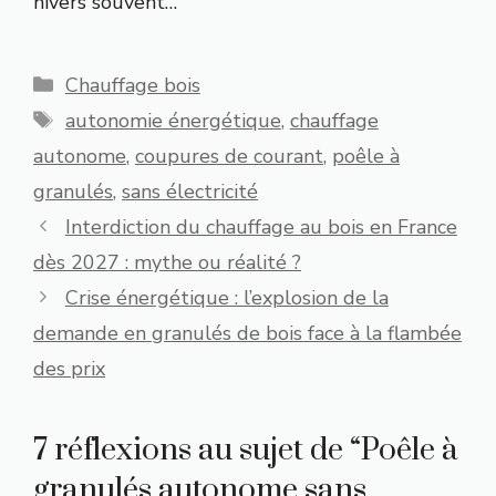
hivers souvent…
Catégories
Chauffage bois
Étiquettes
autonomie énergétique
,
chauffage
autonome
,
coupures de courant
,
poêle à
granulés
,
sans électricité
Interdiction du chauffage au bois en France
dès 2027 : mythe ou réalité ?
Crise énergétique : l’explosion de la
demande en granulés de bois face à la flambée
des prix
7 réflexions au sujet de “Poêle à
granulés autonome sans