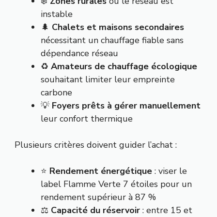
❄️
Zones rurales
où le réseau est
instable
🌲
Chalets et maisons secondaires
nécessitant un chauffage fiable sans
dépendance réseau
♻️
Amateurs de chauffage écologique
souhaitant limiter leur empreinte
carbone
💡
Foyers prêts à gérer manuellement
leur confort thermique
Plusieurs critères doivent guider l’achat :
⭐
Rendement énergétique
: viser le
label Flamme Verte 7 étoiles pour un
rendement supérieur à 87 %
⚖️
Capacité du réservoir
: entre 15 et