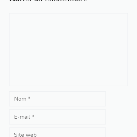
Commentaire
Nom
E-
mail
Site