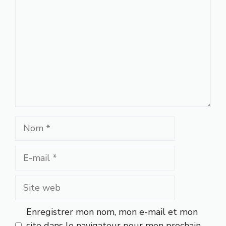
Nom
E-
mail
Site
web
Enregistrer mon nom, mon e-mail et mon
site dans le navigateur pour mon prochain