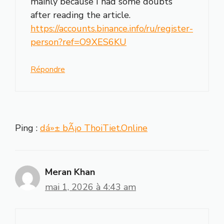
mainly because I had some doubts
after reading the article.
https://accounts.binance.info/ru/register-
person?ref=O9XES6KU
Répondre
Ping :
dá»± bÃ¡o ThoiTiet.Online
Meran Khan
mai 1, 2026 à 4:43 am