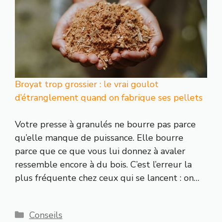
Broyat trop grossier : le vrai goulot
d’étranglement quand on fabrique ses pellets
Votre presse à granulés ne bourre pas parce
qu’elle manque de puissance. Elle bourre
parce que ce que vous lui donnez à avaler
ressemble encore à du bois. C’est l’erreur la
plus fréquente chez ceux qui se lancent : on…
Catégories
Conseils