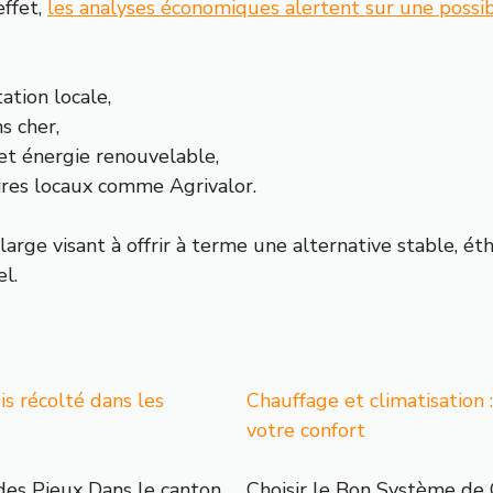
effet,
les analyses économiques alertent sur une possib
tation locale,
s cher,
et énergie renouvelable,
aires locaux comme Agrivalor.
 large visant à offrir à terme une alternative stable, é
l.
is récolté dans les
Chauffage et climatisation :
votre confort
des Pieux Dans le canton
Choisir le Bon Système de 