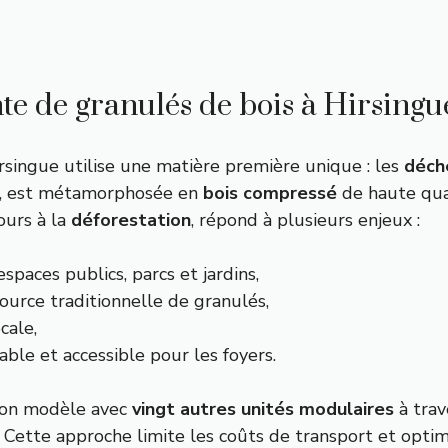
nte de granulés de bois à Hirsingu
rsingue utilise une matière première unique : les
déch
me, est métamorphosée en
bois compressé
de haute qua
ours à la
déforestation
, répond à plusieurs enjeux :
spaces publics, parcs et jardins,
source traditionnelle de granulés,
cale,
ble et accessible pour les foyers.
 son modèle avec
vingt autres unités modulaires
à trav
 Cette approche limite les coûts de transport et optim