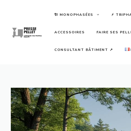
Aller
au
🔌 MONOPHASÉES
⚡️ TRIPH
contenu
ACCESSOIRES
FAIRE SES PEL
CONSULTANT BÂTIMENT ↗