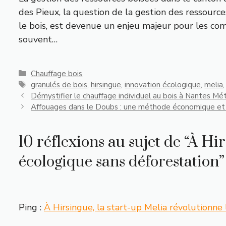
des Pieux, la question de la gestion des ressources
le bois, est devenue un enjeu majeur pour les com
souvent…
Catégories
Chauffage bois
Étiquettes
granulés de bois
,
hirsingue
,
innovation écologique
,
melia
Démystifier le chauffage individuel au bois à Nantes Mét
Affouages dans le Doubs : une méthode économique et tr
10 réflexions au sujet de “À Hi
écologique sans déforestation”
Ping :
À Hirsingue, la start-up Melia révolutionne l