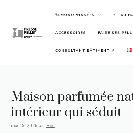
Aller
au
🔌 MONOPHASÉES
⚡️ TRIPH
contenu
ACCESSOIRES
FAIRE SES PEL
CONSULTANT BÂTIMENT ↗
Maison parfumée natu
intérieur qui séduit
mai 19, 2026
par
Ben