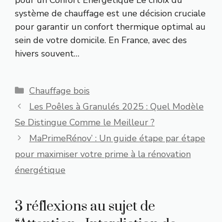
pour un Confort Énergétique Le choix du
système de chauffage est une décision cruciale
pour garantir un confort thermique optimal au
sein de votre domicile. En France, avec des
hivers souvent…
Catégories
Chauffage bois
Les Poêles à Granulés 2025 : Quel Modèle
Se Distingue Comme le Meilleur ?
MaPrimeRénov’ : Un guide étape par étape
pour maximiser votre prime à la rénovation
énergétique
3 réflexions au sujet de