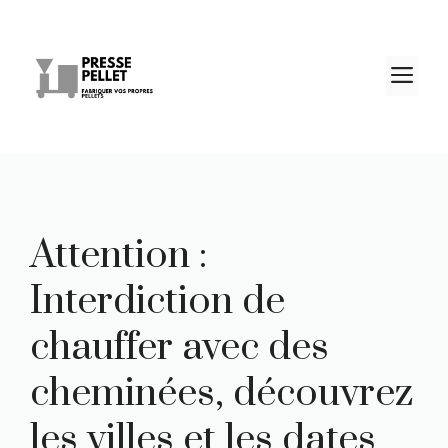
Aller
au
contenu
M
Attention :
Interdiction de
chauffer avec des
cheminées, découvrez
les villes et les dates