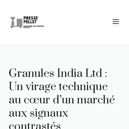
Aller
au
contenu
M
Granules India Ltd :
Un virage technique
au cœur d’un marché
aux signaux
contrastés