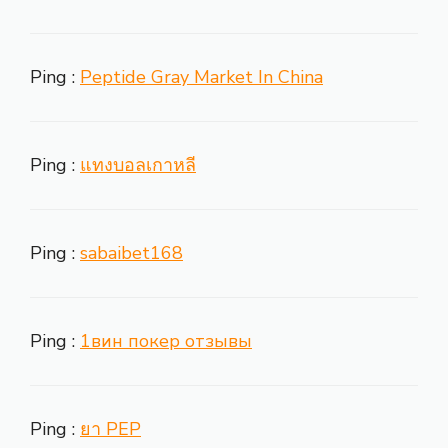
Ping :
Peptide Gray Market In China
Ping :
แทงบอลเกาหลี
Ping :
sabaibet168
Ping :
1вин покер отзывы
Ping :
ยา PEP