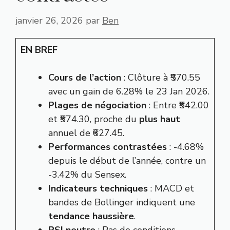
janvier 26, 2026
par
Ben
EN BREF
Cours de l’action
: Clôture à ₹570.55
avec un gain de 6.28% le 23 Jan 2026.
Plages de négociation
: Entre ₹542.00
et ₹574.30, proche du
plus haut
annuel de ₹627.45.
Performances contrastées
: -4.68%
depuis le début de l’année, contre un
-3.42% du Sensex.
Indicateurs techniques
: MACD et
bandes de Bollinger indiquent une
tendance haussière
.
RSI neutre
: Pas de conditions