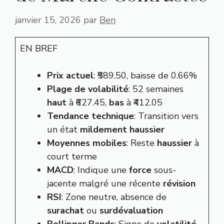
janvier 15, 2026
par
Ben
EN BREF
Prix actuel
: ₹589.50, baisse de 0.66%
Plage de volabilité
: 52 semaines
haut
à ₹627.45,
bas
à ₹412.05
Tendance technique
: Transition vers
un état
mildement haussier
Moyennes mobiles
: Reste
haussier
à
court terme
MACD
: Indique une
force
sous-
jacente malgré une récente
révision
RSI
: Zone neutre, absence de
surachat
ou
surdévaluation
Bollinger Bands
: Signe de
volatilité