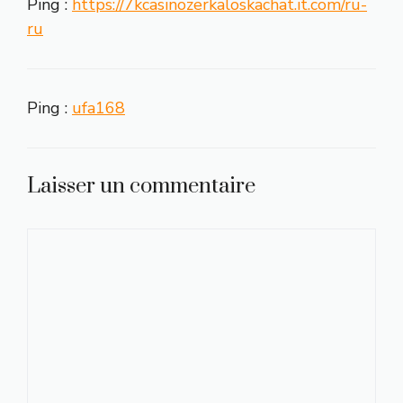
Ping :
https://7kcasinozerkaloskachat.it.com/ru-
ru
Ping :
ufa168
Laisser un commentaire
Commentaire