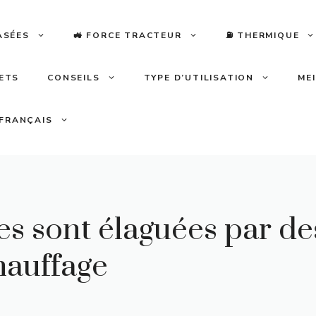
ASÉES
🚜 FORCE TRACTEUR
⛽️ THERMIQUE
LETS
CONSEILS
TYPE D’UTILISATION
ME
FRANÇAIS
es sont élaguées par d
hauffage