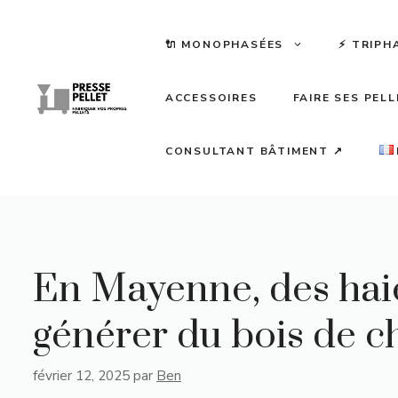
Aller
au
🔌 MONOPHASÉES
⚡️ TRIPH
contenu
ACCESSOIRES
FAIRE SES PEL
CONSULTANT BÂTIMENT ↗
En Mayenne, des hai
générer du bois de c
février 12, 2025
par
Ben