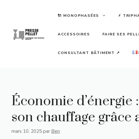
Aller
au
🔌 MONOPHASÉES
⚡️ TRIPH
contenu
ACCESSOIRES
FAIRE SES PEL
CONSULTANT BÂTIMENT ↗
Économie d’énergie
son chauffage grâce 
mars 10, 2025
par
Ben