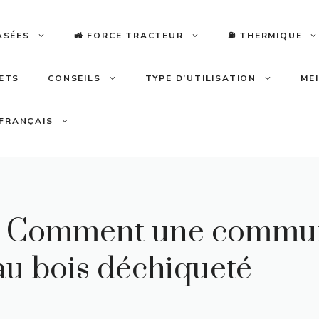
ASÉES
🚜 FORCE TRACTEUR
⛽️ THERMIQUE
LETS
CONSEILS
TYPE D’UTILISATION
ME
FRANÇAIS
 : Comment une commu
au bois déchiqueté