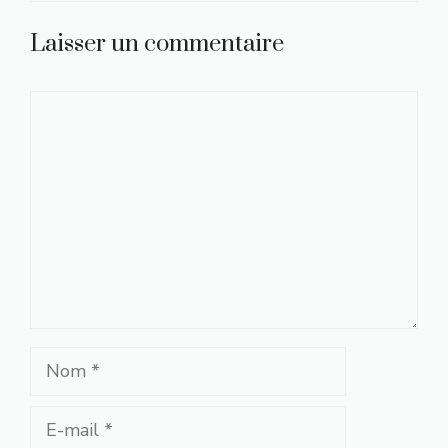
Laisser un commentaire
Commentaire
Nom
E-
mail