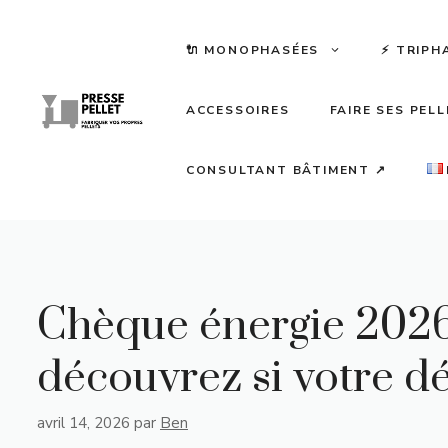
Aller
au
🔌 MONOPHASÉES
⚡️ TRIPH
contenu
ACCESSOIRES
FAIRE SES PEL
CONSULTANT BÂTIMENT ↗
Chèque énergie 2026 
découvrez si votre d
avril 14, 2026
par
Ben