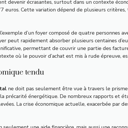
t devenir écrasantes, surtout dans un contexte écono
7 euros. Cette variation dépend de plusieurs critères
ns l’exemple d’un foyer composé de quatre personnes a
 foyer peut rapidement absorber plusieurs centaines d’eu
ificative, permettant de couvrir une partie des factur
ntexte où le pouvoir d’achat est mis à rude épreuve, est
nomique tendu
tal
ne doit pas seulement être vue à travers le prisme 
 la précarité énergétique. De nombreux rapports et étu
levées. La crise économique actuelle, exacerbée par 
 seulement une aide financière, mais aussi une reconnai