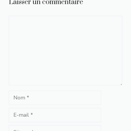
Laisser un commentaire
Commentaire
Nom
E-
mail
Site