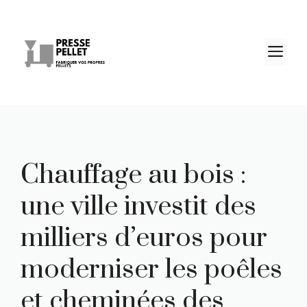
Aller
au
contenu
M
Chauffage au bois :
une ville investit des
milliers d’euros pour
moderniser les poêles
et cheminées des