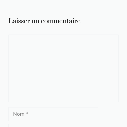
Laisser un commentaire
Commentaire
Nom