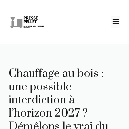
Aller
au
contenu
M
Chauffage au bois :
une possible
interdiction à
l’horizon 2027 ?
Démêlons le vrai du