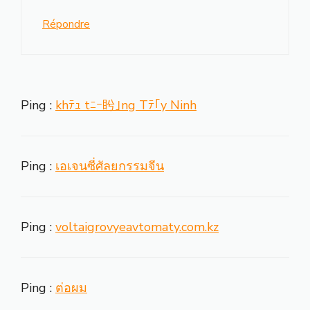
Répondre
Ping :
khﾃｭ tﾆｰ盻｣ng Tﾃ｢y Ninh
Ping :
เอเจนซี่ศัลยกรรมจีน
Ping :
voltaigrovyeavtomaty.com.kz
Ping :
ต่อผม