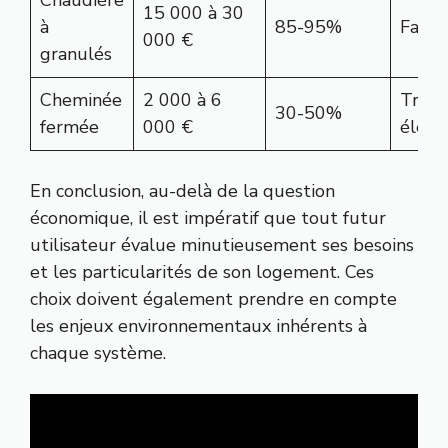
Chaudière
15 000 à 30
à
85-95%
Faibl
000 €
granulés
Cheminée
2 000 à 6
Très
30-50%
fermée
000 €
élevé
En conclusion, au-delà de la question
économique, il est impératif que tout futur
utilisateur évalue minutieusement ses besoins
et les particularités de son logement. Ces
choix doivent également prendre en compte
les enjeux environnementaux inhérents à
chaque système.