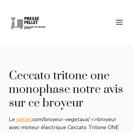
Aller
au
contenu
M
Ceccato tritone one
monophase notre avis
sur ce broyeur
Le
pellet
.com/broyeur-vegetaux/ »>broyeur
avec moteur électrique Ceccato Tritone ONE