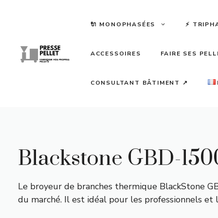
Aller
au
🔌 MONOPHASÉES
⚡️ TRIPH
contenu
ACCESSOIRES
FAIRE SES PEL
CONSULTANT BÂTIMENT ↗
Blackstone GBD-1500
Le broyeur de branches thermique BlackStone GBD
du marché. Il est idéal pour les professionnels et