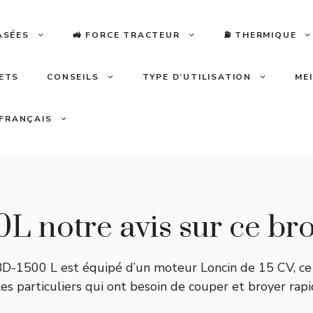
ASÉES
🚜 FORCE TRACTEUR
⛽️ THERMIQUE
LETS
CONSEILS
TYPE D’UTILISATION
ME
FRANÇAIS
L notre avis sur ce br
-1500 L est équipé d’un moteur Loncin de 15 CV, ce qu
 les particuliers qui ont besoin de couper et broyer r