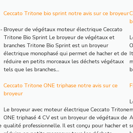
Ceccato Tritone bio sprint notre avis sur ce broyeur
C
b
-
Broyeur de végétaux moteur électrique Ceccato
Tritone Bio Sprint Le broyeur de végétaux et
L
branches Tritone Bio Sprint est un broyeur
O
électrique monophasé qui permet de hacher et de
I
réduire en petits morceaux les déchets végétaux
m
tels que les branches…
b
Ceccato Tritone ONE triphase notre avis sur ce
F
broyeur
L
Le broyeur avec moteur électrique Ceccato Tritone
m
ONE triphasé 4 CV est un broyeur de végétaux de
A
e
qualité professionnelle. Il est conçu pour hacher et
s