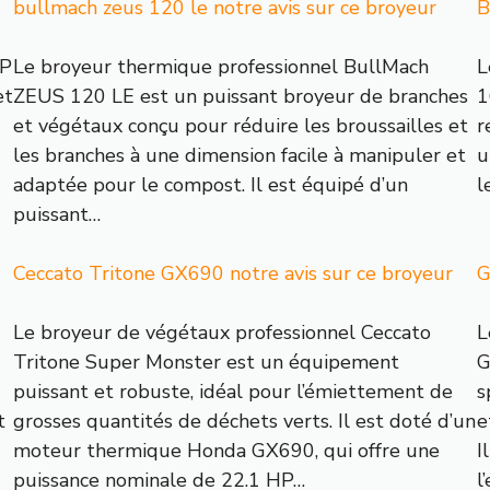
bullmach zeus 120 le notre avis sur ce broyeur
B
SP
Le broyeur thermique professionnel BullMach
L
et
ZEUS 120 LE est un puissant broyeur de branches
1
et végétaux conçu pour réduire les broussailles et
r
les branches à une dimension facile à manipuler et
u
adaptée pour le compost. Il est équipé d’un
l
puissant…
Ceccato Tritone GX690 notre avis sur ce broyeur
G
Le broyeur de végétaux professionnel Ceccato
L
Tritone Super Monster est un équipement
G
puissant et robuste, idéal pour l’émiettement de
s
t
grosses quantités de déchets verts. Il est doté d’un
e
moteur thermique Honda GX690, qui offre une
I
puissance nominale de 22.1 HP…
l