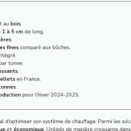
nt au
bois
.
e
1 à 5 cm
de long.
ières
.
es fines
comparé aux bûches.
ntégré.
ar tonne.
essants
.
ellets
en France.
 tonnes
.
oduction
pour l’hiver 2024-2025.
ial d’optimiser son système de chauffage. Parmi les sol
ue
et
économique
. Utilisés de manière croissante dans