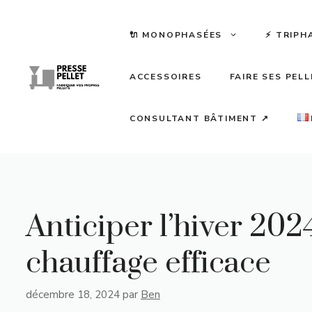
Aller
au
🔌 MONOPHASÉES
⚡️ TRIPH
contenu
ACCESSOIRES
FAIRE SES PEL
CONSULTANT BÂTIMENT ↗
Anticiper l’hiver 202
chauffage efficace
décembre 18, 2024
par
Ben