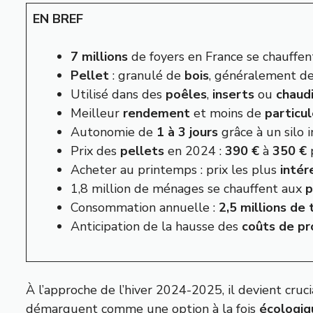
EN BREF
7 millions
de foyers en France se chauffe
Pellet
: granulé de
bois
, généralement d
Utilisé dans des
poêles
,
inserts
ou
chaud
Meilleur
rendement
et moins de
particul
Autonomie de
1 à 3 jours
grâce à un silo i
Prix des
pellets
en 2024 :
390 €
à
350 €
p
Acheter au printemps : prix les plus
intér
1,8 million de ménages se chauffent aux
p
Consommation annuelle :
2,5 millions de
Anticipation de la hausse des
coûts de pr
À l’approche de l’hiver 2024-2025, il devient cruc
démarquent comme une option à la fois
écologiq