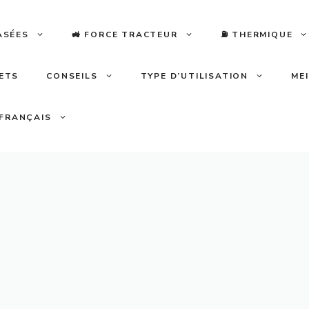
ASÉES
🚜 FORCE TRACTEUR
⛽️ THERMIQUE
LETS
CONSEILS
TYPE D’UTILISATION
ME
FRANÇAIS