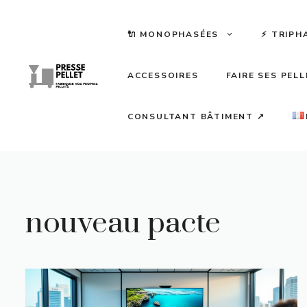
Aller
au
🔌 MONOPHASÉES
⚡️ TRIPH
contenu
ACCESSOIRES
FAIRE SES PEL
CONSULTANT BÂTIMENT ↗
nouveau pacte