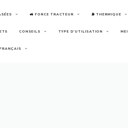
ASÉES
🚜 FORCE TRACTEUR
⛽️ THERMIQUE
LETS
CONSEILS
TYPE D’UTILISATION
ME
FRANÇAIS