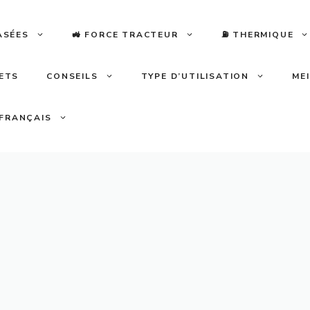
ASÉES
🚜 FORCE TRACTEUR
⛽️ THERMIQUE
LETS
CONSEILS
TYPE D’UTILISATION
ME
FRANÇAIS
e