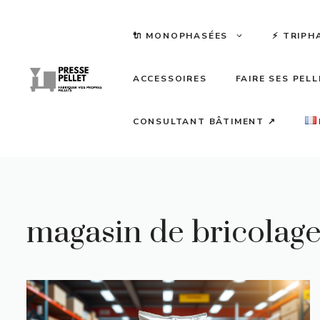
Aller
au
🔌 MONOPHASÉES
⚡️ TRIPH
contenu
ACCESSOIRES
FAIRE SES PEL
CONSULTANT BÂTIMENT ↗
magasin de bricolag