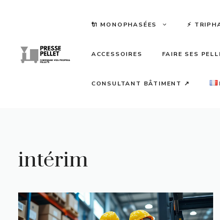
Aller
au
🔌 MONOPHASÉES
⚡️ TRIPH
contenu
ACCESSOIRES
FAIRE SES PEL
CONSULTANT BÂTIMENT ↗
intérim