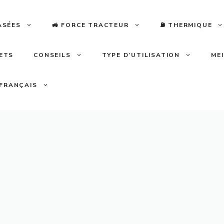
ASÉES
🚜 FORCE TRACTEUR
⛽️ THERMIQUE
LETS
CONSEILS
TYPE D’UTILISATION
ME
FRANÇAIS