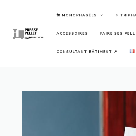
Aller
au
🔌 MONOPHASÉES
⚡️ TRIPH
contenu
ACCESSOIRES
FAIRE SES PEL
CONSULTANT BÂTIMENT ↗