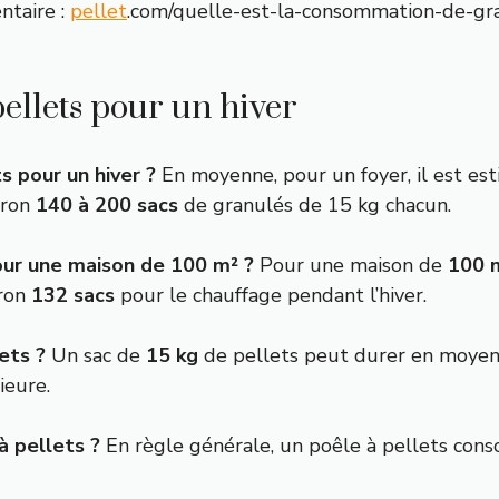
ntaire :
pellet
.com/quelle-est-la-consommation-de-gr
llets pour un hiver
 pour un hiver ?
En moyenne, pour un foyer, il est est
iron
140 à 200 sacs
de granulés de 15 kg chacun.
our une maison de 100 m² ?
Pour une maison de
100 
iron
132 sacs
pour le chauffage pendant l’hiver.
ets ?
Un sac de
15 kg
de pellets peut durer en moye
ieure.
à pellets ?
En règle générale, un poêle à pellets co