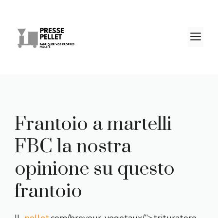
Vai
al
contenuto
M
Frantoio a martelli
FBC la nostra
opinione su questo
frantoio
IL
pellet
.com/broyeur-vegetaux/”>trituratore