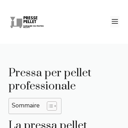
Vai
al
contenuto
M
Pressa per pellet
professionale
Sommaire
La pressa pellet