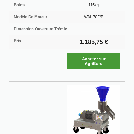
Poids
115kg
Modèle De Moteur
WM170F/P
Dimension Ouverture Trémie
Prix
1.185,75 €
Acheter sur
AgriEuro